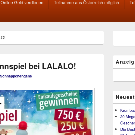
Online Geld verdienen
Teilnahme aus Österreich möglich
Te
Primärer
LO!
Seitenleisten
Widget-
Bereich
Anzeig
nnspiel bei LALALO!
Schnäppchengans
Neuest
Krombac
30 Mega
Geschen
Die Best