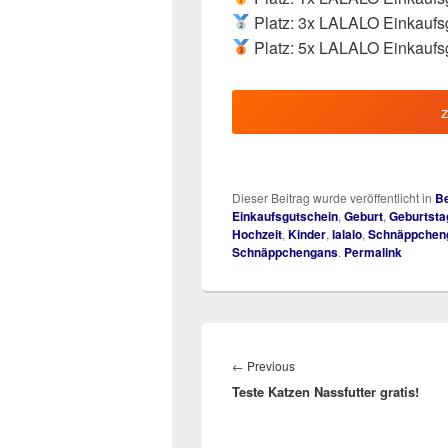
Platz: 3x LALALO Einkaufsg
Platz: 5x LALALO Einkaufsg
Dieser Beitrag wurde veröffentlicht in
Be
Einkaufsgutschein
,
Geburt
,
Geburtsta
Hochzeit
,
Kinder
,
lalalo
,
Schnäppchen
Schnäppchengans
.
Permalink
Beitragsnavigation
Previous
←
Previous
Teste Katzen Nassfutter gratis!
post: