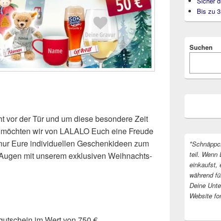
Sicher d
Bis zu 
Suchen
ht vor der Tür und um diese besondere Zeit
n, möchten wir von LALALO Euch eine Freude
 nur Eure individuellen Geschenkideen zum
*Schnäppc
teil. Wenn 
Augen mit unserem exklusiven Weihnachts-
einkaufst, 
während fü
Deine Unter
Website fo
gutschein im Wert von 750 €