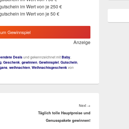
utschein im Wert von je 250 €
utschein im Wert von je 50 €
zum Gewinnspiel
Anzeige
endete Deals
und gekennzeichnet mit
Baby
,
g
,
Geschenk
,
gewinnen
,
Gewinnspiel
,
Gutschein
,
gans
,
weihnachten
,
Weihnachtsgeschenk
von
Next
Next
→
Täglich tolle Hauptpreise und
post:
Genusspakete gewinnen!