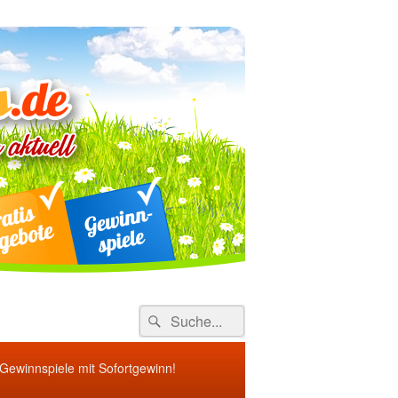
ebote
Search
Suche
for:
 Gewinnspiele mit Sofortgewinn!