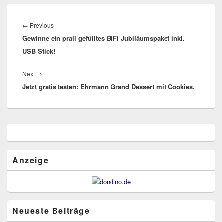
Beitragsnavigation
Previous
←
Previous
Gewinne ein prall gefülltes BiFi Jubiläumspaket inkl.
post:
USB Stick!
Next
Next
→
Jetzt gratis testen: Ehrmann Grand Dessert mit Cookies.
post:
Primärer
Seitenleisten
Widget-
Bereich
Anzeige
Neueste Beiträge