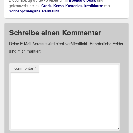
Dieser Beitrag wurde veröffentlicht in
Beendete Deals
und
gekennzeichnet mit
Gratis
,
Konto
,
Kostenlos
,
kreditkarte
von
Schnäppchengans
.
Permalink
Schreibe einen Kommentar
Deine E-Mail-Adresse wird nicht veröffentlicht.
Erforderliche Felder
sind mit
*
markiert
Kommentar
*