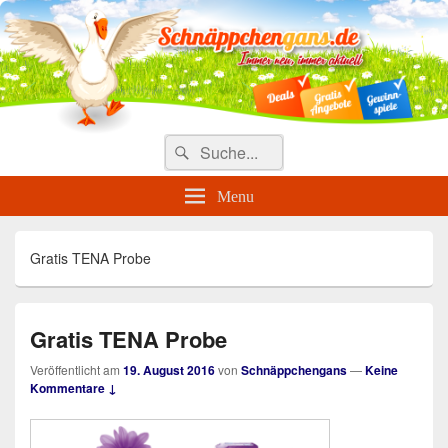
Täglich die besten Gewinnspiele
und Angebote
Search
Suche
for:
Menu
Gratis TENA Probe
Gratis TENA Probe
Veröffentlicht am
19. August 2016
von
Schnäppchengans
—
Keine
Kommentare ↓