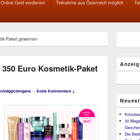
Online Geld verdienen
Teilnahme aus Österreich möglich
Te
Primärer
tik-Paket gewinnen
Seitenleisten
Widget-
Bereich
Anzeig
: 350 Euro Kosmetik-Paket
Schnäppchengans
—
Keine Kommentare ↓
Neuest
Krombac
30 Mega
Geschen
Die Best