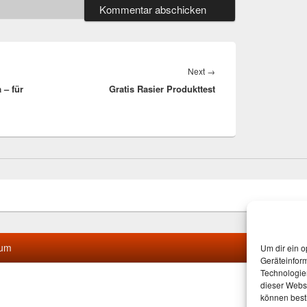
Next
Next
→
 – für
Gratis Rasier Produkttest
post:
sum
Um dir ein o
Geräteinfor
Technologien
dieser Websi
können best