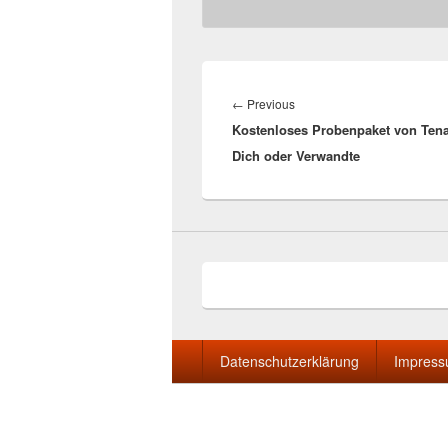
Beitragsnavigation
Previous
←
Previous
Kostenloses Probenpaket von Tena
post:
Dich oder Verwandte
Seitenfuß-
Datenschutzerklärung
Impres
Menü