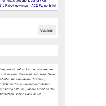
ir ein gratis Geschenk deiner Wahl!
35% Rabatt gewinnen – ACE Pannenhilfe!
Suchen
hengans nimmt an Partnerprogrammen
Du über einen Werbelink auf dieser Seite
erhalten wir eine kleine Provision,
r Dich die Preise unverändert bleiben.
stützung hilft uns, unsere Arbeit an der
rtzusetzen. Vielen Dank dafür!