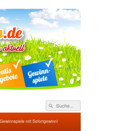
ebote
Search
Suche
for:
 Gewinnspiele mit Sofortgewinn!