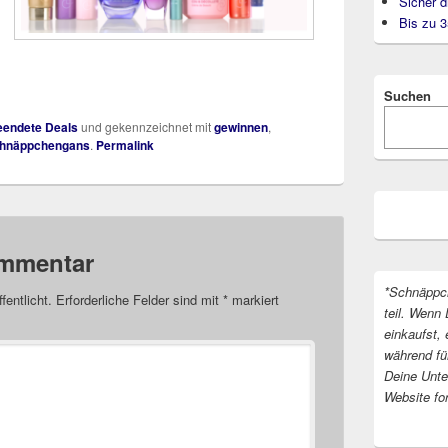
Sicher d
Bis zu 
Suchen
endete Deals
und gekennzeichnet mit
gewinnen
,
hnäppchengans
.
Permalink
ommentar
*Schnäppc
fentlicht.
Erforderliche Felder sind mit
*
markiert
teil. Wenn 
einkaufst, 
während fü
Deine Unter
Website fo