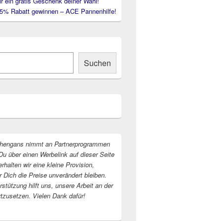
ir ein gratis Geschenk deiner Wahl!
35% Rabatt gewinnen – ACE Pannenhilfe!
Suchen
hengans nimmt an Partnerprogrammen
Du über einen Werbelink auf dieser Seite
erhalten wir eine kleine Provision,
r Dich die Preise unverändert bleiben.
stützung hilft uns, unsere Arbeit an der
rtzusetzen. Vielen Dank dafür!