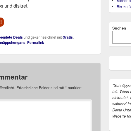
Sicher d
os und diskret.
Bis zu 
!
Suchen
endete Deals
und gekennzeichnet mit
Gratis
,
hnäppchengans
.
Permalink
ommentar
*Schnäppc
fentlicht.
Erforderliche Felder sind mit
*
markiert
teil. Wenn 
einkaufst, 
während fü
Deine Unter
Website fo