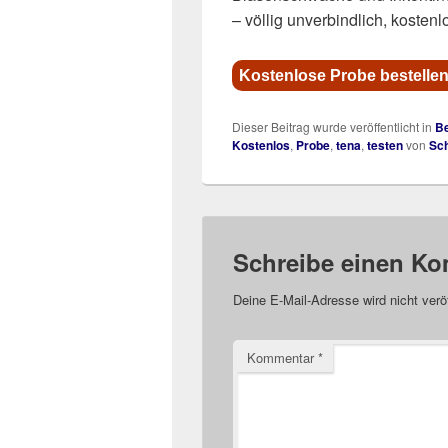
– völlig unverbindlich, kostenl
Kostenlose Probe bestellen
Dieser Beitrag wurde veröffentlicht in
Be
Kostenlos
,
Probe
,
tena
,
testen
von
Sc
Schreibe einen K
Deine E-Mail-Adresse wird nicht veröf
Kommentar
*