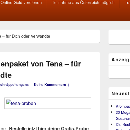
Online Geld verdienen
Teilnahme aus Österreich möglich
Te
Primärer
 – für Dich oder Verwandte
Seitenleisten
Widget-
Bereich
Anzeig
enpaket von Tena – für
dte
Schnäppchengans
—
Keine Kommentare ↓
Neuest
Krombac
30 Mega
Geschen
Die Best
enz.
Bestelle jetzt hier deine Gratis-Probe