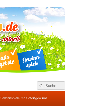
ebote
Search
Suche
for:
 Gewinnspiele mit Sofortgewinn!