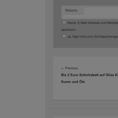
Website
Name, E-Mail-Adresse und Website
speichern.
Ja, füge mich zum Schnäppchengan
Beitragsnavigation
Previous
←
Previous
Bis 2 Euro Sofortrabatt auf Gliss K
post:
Kuren und Öle