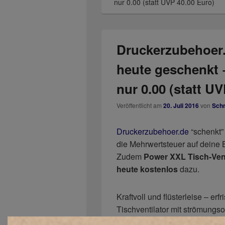
nur 0.00 (statt UVP 40.00 Euro)
Druckerzubehoer
heute geschenkt 
nur 0.00 (statt U
Veröffentlicht am
20. Juli 2016
von
Sch
Druckerzubehoer.de
“schenkt” 
die Mehrwertsteuer auf deine 
Zudem
Power XXL Tisch-Vent
heute kostenlos
dazu.
Kraftvoll und flüsterleise – erf
Tischventilator mit strömungs
Flügelrad. Frei einstellbarer