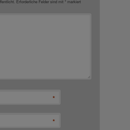
fentlicht.
Erforderliche Felder sind mit
*
markiert
*
*