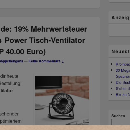
Widget-
Bereich
Anzeig
.de: 19% Mehrwertsteuer
+ Power Tisch-Ventilator
VP 40.00 Euro)
Neuest
näppchengans
—
Keine Kommentare ↓
Krombac
30 Mega
dir heute
Geschen
Die Best
Bestellung!
Sicher d
ilator
Bis zu 
rischender
Suchen
optimiertem