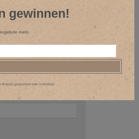
n gewinnen!
 Angebote mehr.
hengans nimmt an Partnerprogrammen
Du über einen Werbelink auf dieser Seite
erhalten wir eine kleine Provision,
r Dich die Preise unverändert bleiben.
stützung hilft uns, unsere Arbeit an der
rtzusetzen. Vielen Dank dafür!
on Amazon gesponsert oder unterstützt.