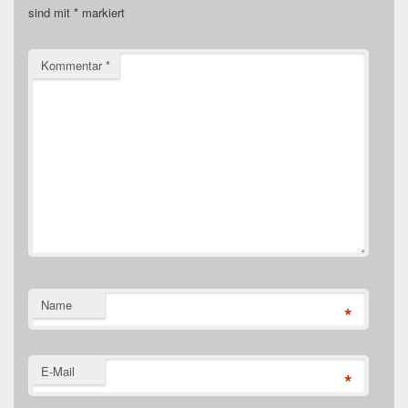
sind mit
*
markiert
Kommentar
*
Name
*
E-Mail
*