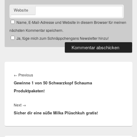
Website
Name, E-Mail-Adresse und Website in diesem Browser für meinen
nächsten Kommentar speichern.
Ja, füge mich zum Schnäppchengans Newsletter hinzu!
Beitragsnavigation
Previous
←
Previous
Gewinne 1 von 50 Schwarzkopf Schauma
post:
Produktpaketen!
Next
Next
→
Sicher dir eine süße Milka Plüschkuh gratis!
post: