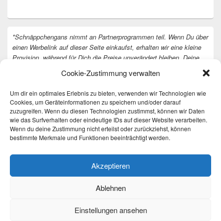
*Schnäppchengans nimmt an Partnerprogrammen teil. Wenn Du über
einen Werbelink auf dieser Seite einkaufst, erhalten wir eine kleine
Provision, während für Dich die Preise unverändert bleiben. Deine
Unterstützung hilft uns, unsere Arbeit an der Website fortzusetzen.
Cookie-Zustimmung verwalten
Vielen Dank dafür!
Um dir ein optimales Erlebnis zu bieten, verwenden wir Technologien wie
Cookies, um Geräteinformationen zu speichern und/oder darauf
zuzugreifen. Wenn du diesen Technologien zustimmst, können wir Daten
wie das Surfverhalten oder eindeutige IDs auf dieser Website verarbeiten.
Wenn du deine Zustimmung nicht erteilst oder zurückziehst, können
bestimmte Merkmale und Funktionen beeinträchtigt werden.
Akzeptieren
Ablehnen
Einstellungen ansehen
Copyright © 2026
Täglich die besten Gewinnspiele und Angebote
. All Rights Reserved.
Datenschutzerklärung