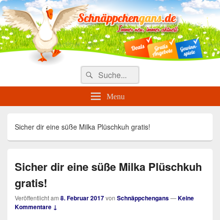
Täglich die besten Gewinnspiele
und Angebote
Search
Suche
for:
Menu
Sicher dir eine süße Milka Plüschkuh gratis!
Sicher dir eine süße Milka Plüschkuh
gratis!
Veröffentlicht am
8. Februar 2017
von
Schnäppchengans
—
Keine
Kommentare ↓