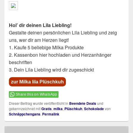
Hol’ dir deinen Lila Liebling!
Gestalte deinen persönlichen Lila Liebling und zeig
uns, wer dir am Herzen liegt!
1. Kaufe 5 beliebige Milka Produkte
2. Kassenbon hier hochladen und Herzanhänger
beschriften
3. Dein Lila Liebling wird dir zugeschickt
zur Milka lila Plüschkuh
Share this on WhatsApp
Dieser Beitrag wurde veröffentlicht in
Beendete Deals
und
gekennzeichnet mit
Gratis
,
milka
,
Plüschkuh
,
Schokolade
von
Schnäppchengans
.
Permalink