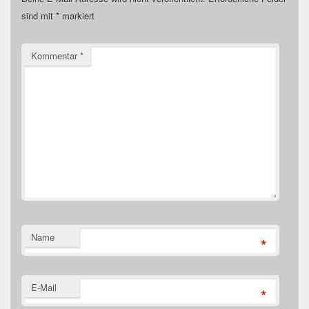
sind mit
*
markiert
Kommentar
*
Name
*
E-Mail
*