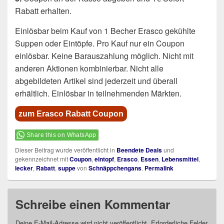
Rabatt erhalten.
Einlösbar beim Kauf von 1 Becher Erasco gekühlte
Suppen oder Eintöpfe. Pro Kauf nur ein Coupon
einlösbar. Keine Barauszahlung möglich. Nicht mit
anderen Aktionen kombinierbar. Nicht alle
abgebildeten Artikel sind jederzeit und überall
erhältlich. Einlösbar in teilnehmenden Märkten.
zum Erasco Rabatt Coupon
Share this on WhatsApp
Dieser Beitrag wurde veröffentlicht in
Beendete Deals
und
gekennzeichnet mit
Coupon
,
eintopf
,
Erasco
,
Essen
,
Lebensmittel
,
lecker
,
Rabatt
,
suppe
von
Schnäppchengans
.
Permalink
Schreibe einen Kommentar
Deine E-Mail-Adresse wird nicht veröffentlicht.
Erforderliche Felder