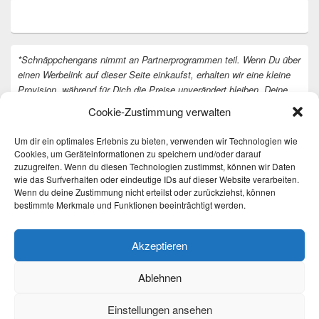
*Schnäppchengans nimmt an Partnerprogrammen teil. Wenn Du über
einen Werbelink auf dieser Seite einkaufst, erhalten wir eine kleine
Provision, während für Dich die Preise unverändert bleiben. Deine
Unterstützung hilft uns, unsere Arbeit an der Website fortzusetzen.
Cookie-Zustimmung verwalten
Vielen Dank dafür!
Um dir ein optimales Erlebnis zu bieten, verwenden wir Technologien wie
Cookies, um Geräteinformationen zu speichern und/oder darauf
zuzugreifen. Wenn du diesen Technologien zustimmst, können wir Daten
wie das Surfverhalten oder eindeutige IDs auf dieser Website verarbeiten.
Wenn du deine Zustimmung nicht erteilst oder zurückziehst, können
bestimmte Merkmale und Funktionen beeinträchtigt werden.
Akzeptieren
Ablehnen
Einstellungen ansehen
Copyright © 2026
Täglich die besten Gewinnspiele und Angebote
. All Rights Reserved.