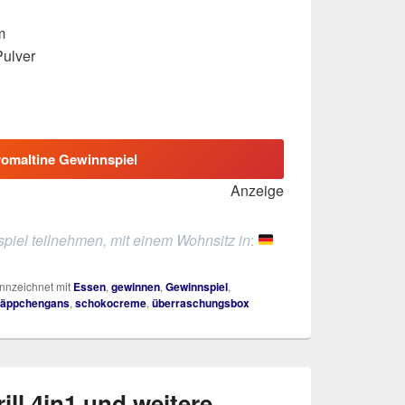
m
Pulver
omaltine Gewinnspiel
Anzeige
piel teilnehmen, mit einem Wohnsitz in
:
nzeichnet mit
Essen
,
gewinnen
,
Gewinnspiel
,
äppchengans
,
schokocreme
,
überraschungsbox
ill 4in1 und weitere