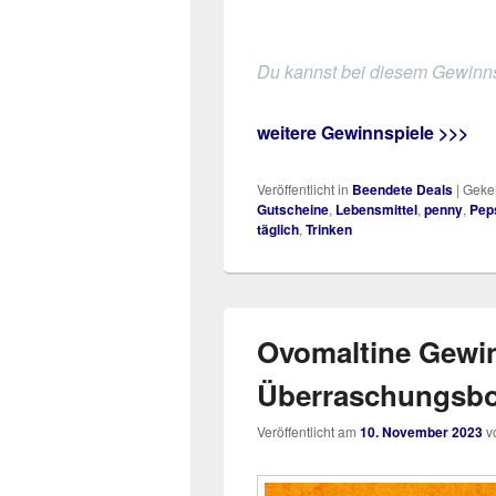
Du kannst bei diesem Gewinns
weitere Gewinnspiele >>>
Veröffentlicht in
Beendete Deals
|
Geken
Gutscheine
,
Lebensmittel
,
penny
,
Pep
täglich
,
Trinken
Ovomaltine Gewin
Überraschungsbo
Veröffentlicht am
10. November 2023
v