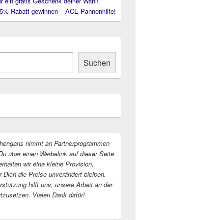
ir ein gratis Geschenk deiner Wahl!
35% Rabatt gewinnen – ACE Pannenhilfe!
Suchen
hengans nimmt an Partnerprogrammen
Du über einen Werbelink auf dieser Seite
erhalten wir eine kleine Provision,
r Dich die Preise unverändert bleiben.
stützung hilft uns, unsere Arbeit an der
rtzusetzen. Vielen Dank dafür!