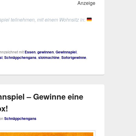
Anzeige
piel teilnehmen, mit einem Wohnsitz in
:
nzeichnet mit
Essen
,
gewinnen
,
Gewinnspiel
,
si
,
Schnäppchengans
,
slotmachine
,
Sofortgewinne
,
nspiel – Gewinne eine
x!
on
Schnäppchengans