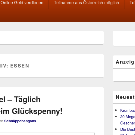
Online Geld verdienen
Teilnahme aus Österreich möglich
Te
Primärer
Seitenleisten
Widget-
Bereich
Anzeig
IV:
ESSEN
l – Täglich
Neuest
eim Glückspenny!
Krombac
30 Mega
on
Schnäppchengans
Geschen
Die Best