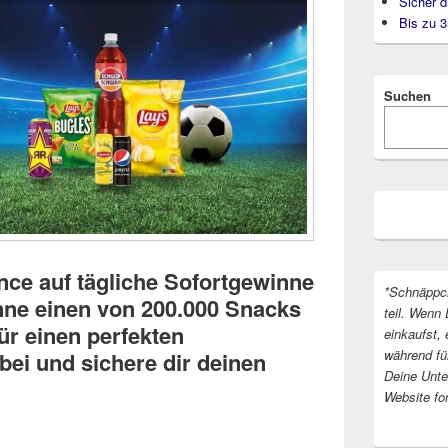
Sicher d
Bis zu 
Suchen
nce auf tägliche Sofortgewinne
*Schnäppc
ne einen von 200.000 Snacks
teil. Wenn 
ür einen perfekten
einkaufst, 
während fü
bei und sichere dir deinen
Deine Unter
Website fo