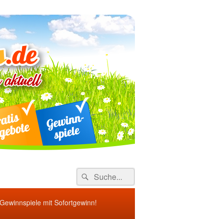
ebote
Search
Suche
for:
 Gewinnspiele mit Sofortgewinn!