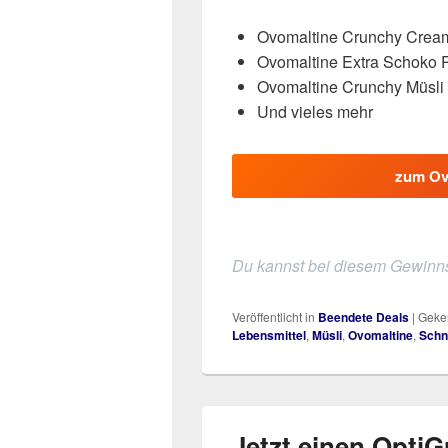
Ovomaltine Crunchy Crea
Ovomaltine Extra Schoko 
Ovomaltine Crunchy Müsli
Und vieles mehr
zum Ov
Du kannst bei diesem Gewinns
Veröffentlicht in
Beendete Deals
|
Geken
Lebensmittel
,
Müsli
,
Ovomaltine
,
Schn
Jetzt einen OptiGr