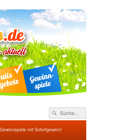
ebote
Search
Suche
for:
 Gewinnspiele mit Sofortgewinn!