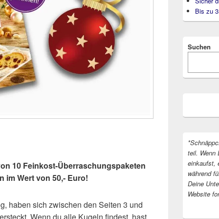
Sicher d
Bis zu 
Suchen
*Schnäppc
teil. Wenn 
einkaufst, 
1 von 10 Feinkost-Überraschungspaketen
während fü
en im Wert von 50,- Euro!
Deine Unter
Website fo
g, haben sich zwischen den Seiten 3 und
rsteckt. Wenn du alle Kugeln findest, hast