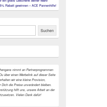
ir ein gratis Geschenk deiner Wahl!
35% Rabatt gewinnen – ACE Pannenhilfe!
Suchen
hengans nimmt an Partnerprogrammen
Du über einen Werbelink auf dieser Seite
erhalten wir eine kleine Provision,
r Dich die Preise unverändert bleiben.
stützung hilft uns, unsere Arbeit an der
rtzusetzen. Vielen Dank dafür!