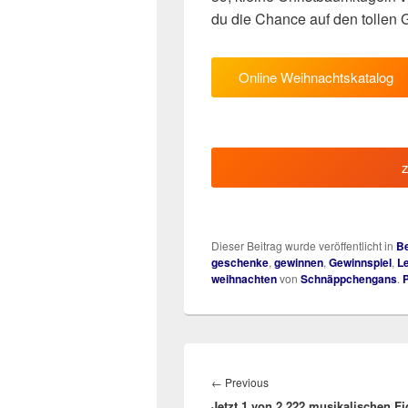
du die Chance auf den tollen 
Online Weihnachtskatalog
Dieser Beitrag wurde veröffentlicht in
Be
geschenke
,
gewinnen
,
Gewinnspiel
,
L
weihnachten
von
Schnäppchengans
.
Beitragsnavigation
Previous
←
Previous
Jetzt 1 von 2.222 musikalischen F
post: