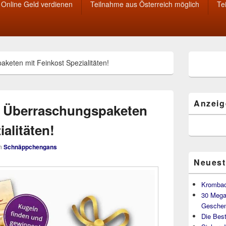
Online Geld verdienen
Teilnahme aus Österreich möglich
Te
Primärer
keten mit Feinkost Spezialitäten!
Seitenleisten
Widget-
Bereich
Anzeig
0 Überraschungspaketen
alitäten!
n
Schnäppchengans
Neuest
Krombac
30 Mega
Geschen
Die Best