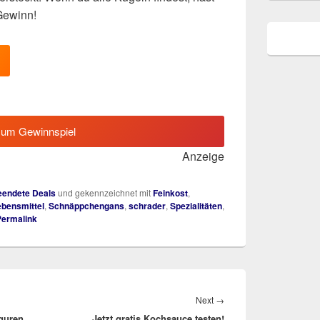
Gewinn!
zum Gewinnspiel
Anzeige
endete Deals
und gekennzeichnet mit
Feinkost
,
ebensmittel
,
Schnäppchengans
,
schrader
,
Spezialitäten
,
Permalink
Next
Next
→
iguren
Jetzt gratis Kochsauce testen!
post: