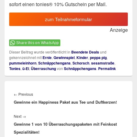
sofort einen tonies® 10% Gutschein per Mail.
zum Teilnahmeformular
Anzeige
Share this on WhatsApp
Dieser Beitrag wurde veröffentlicht in
Beendete Deals
und
gekennzeichnet mit
Ernie
,
Gewinnspiel
,
Kinder
,
peppa pig
,
pummeleinhorn
,
Schnäppchengans
,
Schorsch
,
sesamstraße
,
Tonies
,
ü-Ei
,
Überraschung
von
Schnäppchengans
.
Permalink
Beitragsnavigation
Previous
←
Previous
Gewinne ein Happiness Paket aus Tee und Duftkerzen!
post:
Next
Next
→
Gewinne 1 von 10 Überraschungspaketen mit Feinkost
post:
Spezialitäten!