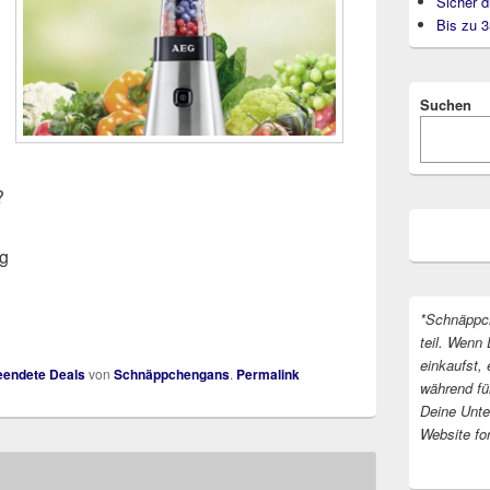
Sicher d
Bis zu 
Suchen
?
ng
*Schnäppc
teil. Wenn 
einkaufst, 
endete Deals
von
Schnäppchengans
.
Permalink
während fü
Deine Unter
Website fo