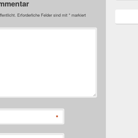
ommentar
fentlicht.
Erforderliche Felder sind mit
*
markiert
*