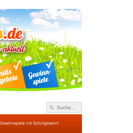
ebote
Search
Suche
for:
 Gewinnspiele mit Sofortgewinn!