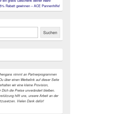
ir ein gratis Geschenk deiner Wahl!
35% Rabatt gewinnen – ACE Pannenhilfe!
Suchen
hengans nimmt an Partnerprogrammen
Du über einen Werbelink auf dieser Seite
erhalten wir eine kleine Provision,
r Dich die Preise unverändert bleiben.
stützung hilft uns, unsere Arbeit an der
rtzusetzen. Vielen Dank dafür!