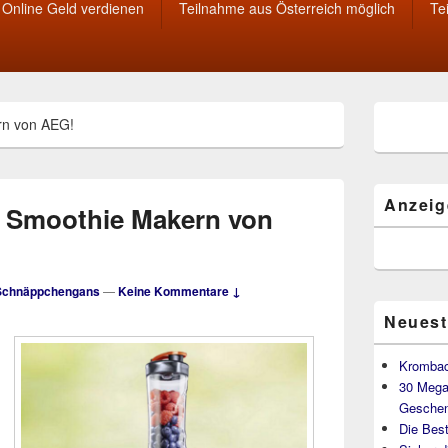
Online Geld verdienen
Teilnahme aus Österreich möglich
Te
Primärer
rn von AEG!
Seitenleisten
Widget-
Bereich
Anzeig
5 Smoothie Makern von
Schnäppchengans
—
Keine Kommentare ↓
Neuest
Krombac
30 Mega
Geschen
Die Best