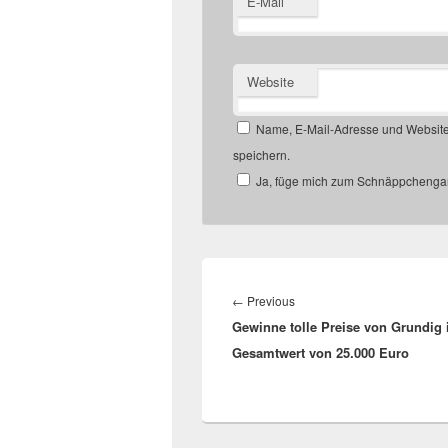
E-Mail
Website
Name, E-Mail-Adresse und Website
speichern.
Ja, füge mich zum Schnäppchengan
Beitragsnavigation
Previous
←
Previous
Gewinne tolle Preise von Grundig
post:
Gesamtwert von 25.000 Euro