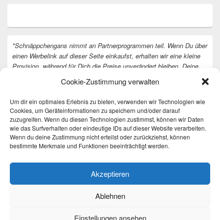
*Schnäppchengans nimmt an Partnerprogrammen teil. Wenn Du über
einen Werbelink auf dieser Seite einkaufst, erhalten wir eine kleine
Provision, während für Dich die Preise unverändert bleiben. Deine
Unterstützung hilft uns, unsere Arbeit an der Website fortzusetzen.
Cookie-Zustimmung verwalten
Vielen Dank dafür!
Um dir ein optimales Erlebnis zu bieten, verwenden wir Technologien wie
Cookies, um Geräteinformationen zu speichern und/oder darauf
zuzugreifen. Wenn du diesen Technologien zustimmst, können wir Daten
wie das Surfverhalten oder eindeutige IDs auf dieser Website verarbeiten.
Wenn du deine Zustimmung nicht erteilst oder zurückziehst, können
bestimmte Merkmale und Funktionen beeinträchtigt werden.
Akzeptieren
Ablehnen
Einstellungen ansehen
Copyright © 2026
Täglich die besten Gewinnspiele und Angebote
. All Rights Reserved.