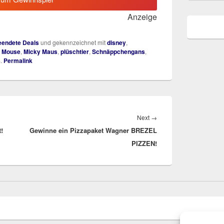
Anzeige
endete Deals
und gekennzeichnet mit
disney
,
 Mouse
,
Micky Maus
,
plüschtier
,
Schnäppchengans
,
s
.
Permalink
Next
Next
→
!
Gewinne ein Pizzapaket Wagner BREZEL
post:
PIZZEN!