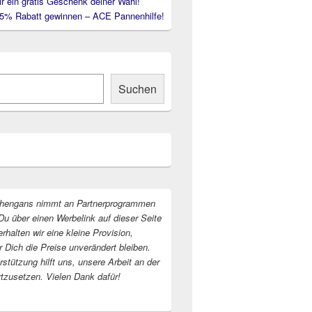
ir ein gratis Geschenk deiner Wahl!
35% Rabatt gewinnen – ACE Pannenhilfe!
Suchen
hengans nimmt an Partnerprogrammen
Du über einen Werbelink auf dieser Seite
erhalten wir eine kleine Provision,
r Dich die Preise unverändert bleiben.
stützung hilft uns, unsere Arbeit an der
rtzusetzen. Vielen Dank dafür!