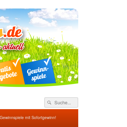
ebote
Search
Suche
for:
 Gewinnspiele mit Sofortgewinn!