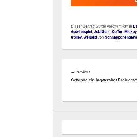
Dieser Beitrag wurde veröffentlicht in
Be
Gewinnspiel
,
Jubiläum
,
Koffer
,
Mickey
trolley
,
weltbild
von
Schnäppchengan
Beitragsnavigation
Previous
←
Previous
Gewinne ein Ingwershot Probierset
post: