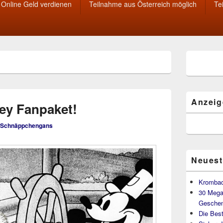
Online Geld verdienen
Teilnahme aus Österreich möglich
Te
Primärer
Seitenleisten
Widget-
Bereich
Anzeig
ey Fanpaket!
Schnäppchengans
Neuest
Krombac
30 Mega
Geschen
Die Best