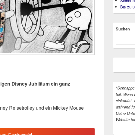
Sicher d
Bis zu 
Suchen
hrigen Disney Jubiläum ein ganz
*Schnäppc
teil. Wenn 
einkaufst, 
während fü
sney Reisetrolley und ein Mickey Mouse
Deine Unter
Website fo
zum Gewinnspiel