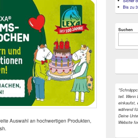
Sicher d
Bis zu 
Suchen
*Schnäppc
teil. Wenn 
einkaufst, 
während fü
Deine Unter
 breite Auswahl an hochwertigen Produkten,
Website fo
sh.