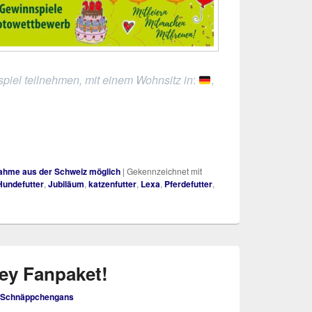
piel teilnehmen, mit einem Wohnsitz in
:
,
nahme aus der Schweiz möglich
|
Gekennzeichnet mit
Hundefutter
,
Jubiläum
,
katzenfutter
,
Lexa
,
Pferdefutter
,
ey Fanpaket!
Schnäppchengans