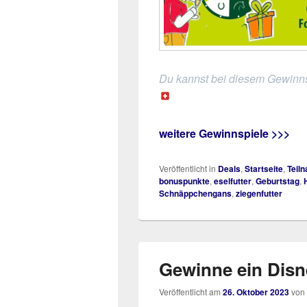
Du kannst bei diesem Gewinns
weitere Gewinnspiele >>>
Veröffentlicht in
Deals
,
Startseite
,
Teil
bonuspunkte
,
eselfutter
,
Geburtstag
,
Schnäppchengans
,
ziegenfutter
Gewinne ein Disn
Veröffentlicht am
26. Oktober 2023
von