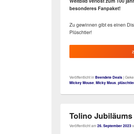
Weltbild verlost zum 100 jä
besonderes Fanpaket!
Zu gewinnen gibt es einen Di
Plüschtier!
Veröffentlicht in
Beendete Deals
|
Geken
Mickey Mouse
,
Micky Maus
,
plüschtie
Tolino Jubiläums
Veröffentlicht am
26. September 2023