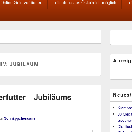
Online Geld verdienen
Teilnahme aus Österreich möglich
Te
Primärer
Seitenleisten
Widget-
Bereich
Anzeig
IV:
JUBILÄUM
erfutter – Jubiläums
Neuest
Krombac
30 Mega
on
Schnäppchengans
Geschen
Die Best