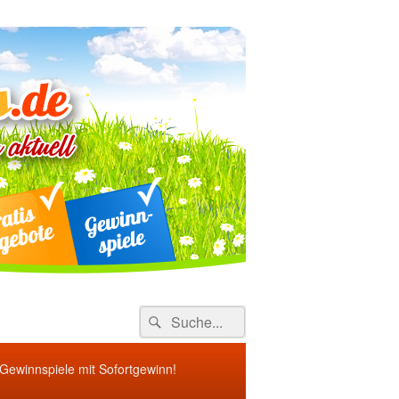
ebote
Search
Suche
for:
 Gewinnspiele mit Sofortgewinn!