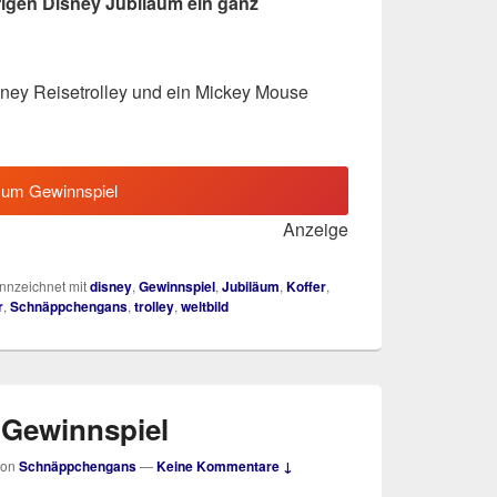
hrigen Disney Jubiläum ein ganz
sney Reisetrolley und ein Mickey Mouse
zum Gewinnspiel
Anzeige
nzeichnet mit
disney
,
Gewinnspiel
,
Jubiläum
,
Koffer
,
r
,
Schnäppchengans
,
trolley
,
weltbild
 Gewinnspiel
von
Schnäppchengans
—
Keine Kommentare ↓