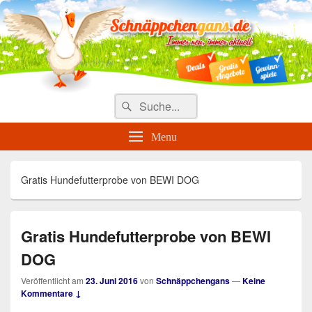
Täglich die besten Gewinnspiele
und Angebote
Search
Suche
for:
Menu
Gratis Hundefutterprobe von BEWI DOG
Gratis Hundefutterprobe von BEWI
DOG
Veröffentlicht am
23. Juni 2016
von
Schnäppchengans
—
Keine
Kommentare ↓