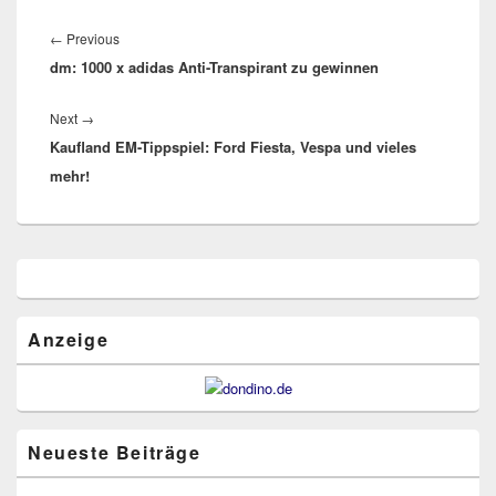
Beitragsnavigation
Previous
←
Previous
dm: 1000 x adidas Anti-Transpirant zu gewinnen
post:
Next
Next
→
Kaufland EM-Tippspiel: Ford Fiesta, Vespa und vieles
post:
mehr!
Primärer
Seitenleisten
Widget-
Bereich
Anzeige
Neueste Beiträge