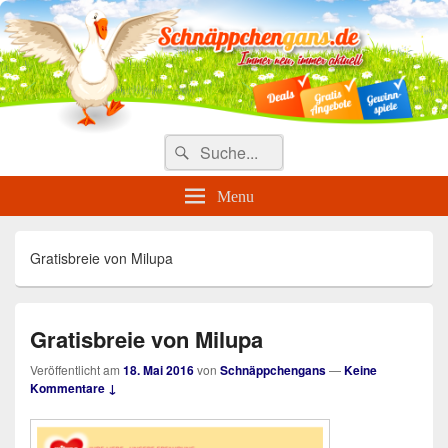
Täglich die besten Gewinnspiele
und Angebote
Search
Suche
for:
Menu
Gratisbreie von Milupa
Gratisbreie von Milupa
Veröffentlicht am
18. Mai 2016
von
Schnäppchengans
—
Keine
Kommentare ↓