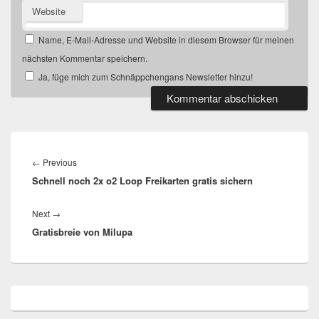
Website
Name, E-Mail-Adresse und Website in diesem Browser für meinen
nächsten Kommentar speichern.
Ja, füge mich zum Schnäppchengans Newsletter hinzu!
Beitragsnavigation
Previous
←
Previous
Schnell noch 2x o2 Loop Freikarten gratis sichern
post:
Next
Next
→
Gratisbreie von Milupa
post:
Primärer
Seitenleisten
Widget-