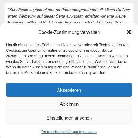
*Schnäppchengans nimmt an Partnerprogrammen teil. Wenn Du über
einen Werbelink auf dieser Seite einkaufst, erhalten wir eine kleine
Provision, während für Dich die Preise unverändert bleiben. Deine
Unterstützung hilft uns, unsere Arbeit an der Website fortzusetzen.
Cookie-Zustimmung verwalten
Vielen Dank dafür!
Um dir ein optimales Erlebnis zu bieten, verwenden wir Technologien wie
Cookies, um Geräteinformationen zu speichern und/oder darauf
zuzugreifen. Wenn du diesen Technologien zustimmst, können wir Daten
wie das Surfverhalten oder eindeutige IDs auf dieser Website verarbeiten.
Wenn du deine Zustimmung nicht erteilst oder zurückziehst, können
bestimmte Merkmale und Funktionen beeinträchtigt werden.
Akzeptieren
Ablehnen
Einstellungen ansehen
Copyright © 2026
Täglich die besten Gewinnspiele und Angebote
. All Rights Reserved.
Datenschutzerklärung
Datenschutzerklärung
Impressum
Theme: Catch Box by
Catch Themes