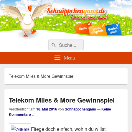
Täglich die besten Gewinnspiele
und Angebote
Search
Suche
for:
Menu
Telekom Miles & More Gewinnspiel
Telekom Miles & More Gewinnspiel
Veröffentlicht am
18. Mai 2016
von
Schnäppchengans
—
Keine
Kommentare ↓
Fliege doch einfach, wohin du willst!