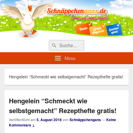
Täglich die besten Gewinnspiele
und Angebote
Search
Suche
for:
Menu
Hengelein “Schmeckt wie selbstgemacht” Rezepthefte gratis!
Hengelein “Schmeckt wie
selbstgemacht” Rezepthefte gratis!
Veröffentlicht am
5. August 2016
von
Schnäppchengans
—
Keine
Kommentare ↓