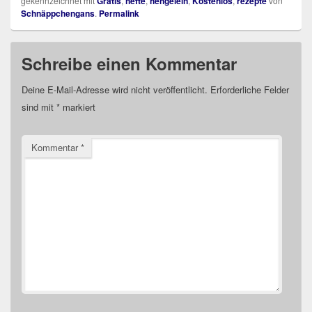
gekennzeichnet mit
Gratis
,
hefte
,
hengelein
,
Kostenlos
,
rezepte
von
Schnäppchengans
.
Permalink
Schreibe einen Kommentar
Deine E-Mail-Adresse wird nicht veröffentlicht.
Erforderliche Felder
sind mit
*
markiert
Kommentar
*