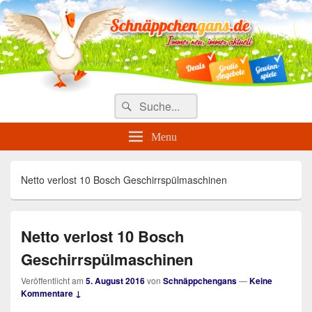
Täglich die besten Gewinnspiele
und Angebote
Search
Suche
for:
Menu
Netto verlost 10 Bosch Geschirrspülmaschinen
Netto verlost 10 Bosch
Geschirrspülmaschinen
Veröffentlicht am
5. August 2016
von
Schnäppchengans
—
Keine
Kommentare ↓