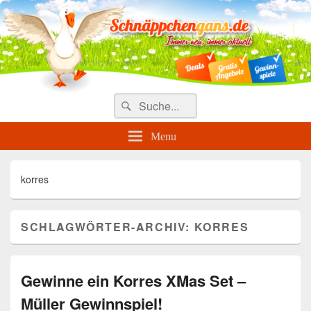
Täglich die besten Gewinnspiele
und Angebote
Search
Suche
for:
Menu
korres
SCHLAGWÖRTER-ARCHIV:
KORRES
Gewinne ein Korres XMas Set –
Müller Gewinnspiel!