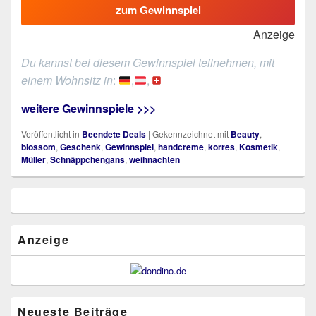
zum Gewinnspiel
Anzeige
Du kannst bei diesem Gewinnspiel teilnehmen, mit
einem Wohnsitz in
:
,
,
weitere Gewinnspiele >>>
Veröffentlicht in
Beendete Deals
|
Gekennzeichnet mit
Beauty
,
blossom
,
Geschenk
,
Gewinnspiel
,
handcreme
,
korres
,
Kosmetik
,
Müller
,
Schnäppchengans
,
weihnachten
Primärer
Seitenleisten
Widget-
Bereich
Anzeige
Neueste Beiträge