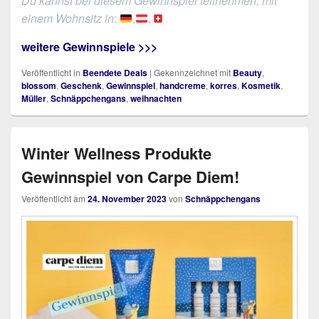
Du kannst bei diesem Gewinnspiel teilnehmen, mit
einem Wohnsitz in
:
,
,
weitere Gewinnspiele >>>
Veröffentlicht in
Beendete Deals
|
Gekennzeichnet mit
Beauty
,
blossom
,
Geschenk
,
Gewinnspiel
,
handcreme
,
korres
,
Kosmetik
,
Müller
,
Schnäppchengans
,
weihnachten
Winter Wellness Produkte
Gewinnspiel von Carpe Diem!
Veröffentlicht am
24. November 2023
von
Schnäppchengans