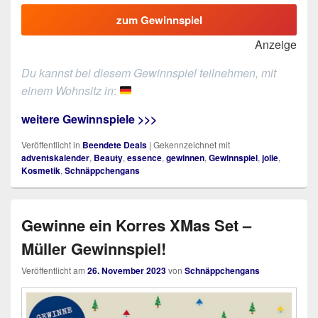
zum Gewinnspiel
Anzeige
Du kannst bei diesem Gewinnspiel teilnehmen, mit
einem Wohnsitz in
:
weitere Gewinnspiele >>>
Veröffentlicht in
Beendete Deals
|
Gekennzeichnet mit
adventskalender
,
Beauty
,
essence
,
gewinnen
,
Gewinnspiel
,
jolie
,
Kosmetik
,
Schnäppchengans
Gewinne ein Korres XMas Set –
Müller Gewinnspiel!
Veröffentlicht am
26. November 2023
von
Schnäppchengans