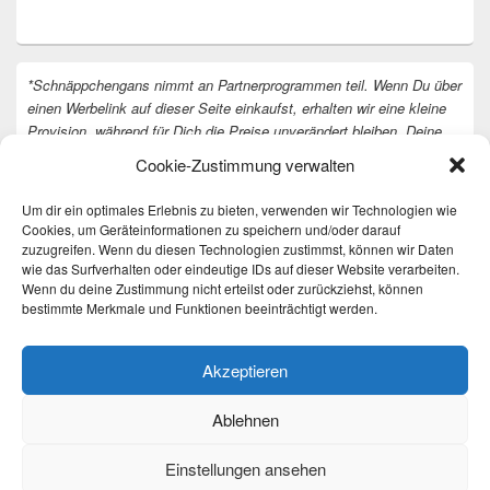
*Schnäppchengans nimmt an Partnerprogrammen teil. Wenn Du über
einen Werbelink auf dieser Seite einkaufst, erhalten wir eine kleine
Provision, während für Dich die Preise unverändert bleiben. Deine
Unterstützung hilft uns, unsere Arbeit an der Website fortzusetzen.
Cookie-Zustimmung verwalten
Vielen Dank dafür!
Um dir ein optimales Erlebnis zu bieten, verwenden wir Technologien wie
Cookies, um Geräteinformationen zu speichern und/oder darauf
zuzugreifen. Wenn du diesen Technologien zustimmst, können wir Daten
wie das Surfverhalten oder eindeutige IDs auf dieser Website verarbeiten.
Wenn du deine Zustimmung nicht erteilst oder zurückziehst, können
bestimmte Merkmale und Funktionen beeinträchtigt werden.
Akzeptieren
Ablehnen
Einstellungen ansehen
Copyright © 2026
Täglich die besten Gewinnspiele und Angebote
. All Rights Reserved.