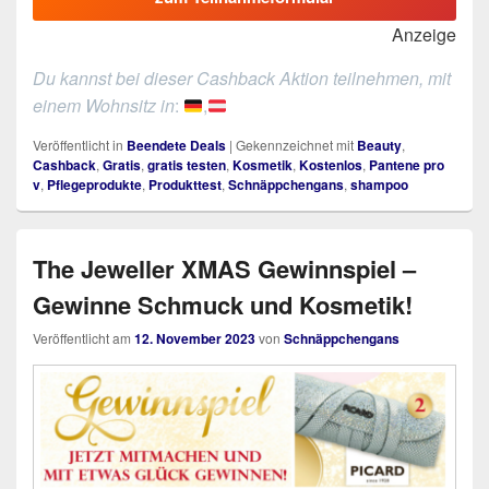
Anzeige
Du kannst bei dieser Cashback Aktion teilnehmen, mit
einem Wohnsitz in
:
,
Veröffentlicht in
Beendete Deals
|
Gekennzeichnet mit
Beauty
,
Cashback
,
Gratis
,
gratis testen
,
Kosmetik
,
Kostenlos
,
Pantene pro
v
,
Pflegeprodukte
,
Produkttest
,
Schnäppchengans
,
shampoo
The Jeweller XMAS Gewinnspiel –
Gewinne Schmuck und Kosmetik!
Veröffentlicht am
12. November 2023
von
Schnäppchengans