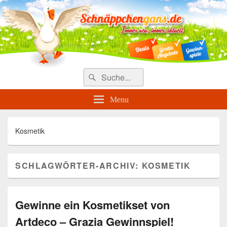
Täglich die besten Gewinnspiele
und Angebote
Search
Suche
for:
Menu
Kosmetik
SCHLAGWÖRTER-ARCHIV:
KOSMETIK
Gewinne ein Kosmetikset von
Artdeco – Grazia Gewinnspiel!