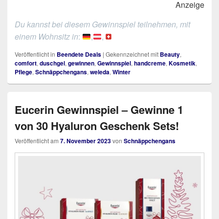
Anzeige
Du kannst bei diesem Gewinnspiel teilnehmen, mit
einem Wohnsitz in
:
,
,
Veröffentlicht in
Beendete Deals
|
Gekennzeichnet mit
Beauty
,
comfort
,
duschgel
,
gewinnen
,
Gewinnspiel
,
handcreme
,
Kosmetik
,
Pflege
,
Schnäppchengans
,
weleda
,
Winter
Eucerin Gewinnspiel – Gewinne 1
von 30 Hyaluron Geschenk Sets!
Veröffentlicht am
7. November 2023
von
Schnäppchengans