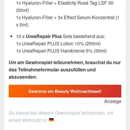
1x Hyaluron-Filler + Elasticity Rosé Tag LSF 30
(50ml)
1x Hyaluron-Filler + 3x Effect Serum-Konzentrat (1
x 5ml)
10 x
UreaRepair Plus
Sets bestehend aus:
1x UreaRepair PLUS Lotion 10% (250ml)
1x UreaRepair PLUS Handcreme 5% (30ml)
Um am Gewinnspiel teilzunehmen, brauchst du nur
das Teilnahmeformular auszufüllen und
abzusenden.
Gewinne ein Beauty Weihnachtsset!
Anzeige
Du kannst bei diesem Gewinnspiel teilnehmen, mit
einem Wohnsitz in
: