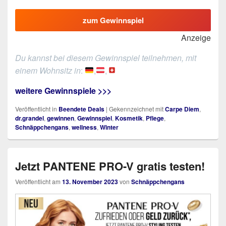
zum Gewinnspiel
Anzeige
Du kannst bei diesem Gewinnspiel teilnehmen, mit
einem Wohnsitz in
:
,
,
weitere Gewinnspiele >>>
Veröffentlicht in
Beendete Deals
|
Gekennzeichnet mit
Carpe Diem
,
dr.grandel
,
gewinnen
,
Gewinnspiel
,
Kosmetik
,
Pflege
,
Schnäppchengans
,
wellness
,
Winter
Jetzt PANTENE PRO-V gratis testen!
Veröffentlicht am
13. November 2023
von
Schnäppchengans