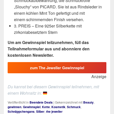
Schmuckaufbewahrung, die Schmuckrolle
„Slouchy” von PICARD. Sie ist aus Rindsleder in
einem kühlen Mint Ton gefertigt und mit
einem schimmernden Finish versehen.
3. PREIS – Eine 925er Silberkette mit
zirkoniabesetztem Stern
Um am Gewinnspiel teilzunehmen, füll das
Teilnahmeformular aus und abonniere den
kostenlosen Newsletter.
zum The Jeweller Gewinnspiel
Anzeige
Du kannst bei diesem Gewinnspiel teilnehmen, mit
einem Wohnsitz in
:
Veröffentlicht in
Beendete Deals
|
Gekennzeichnet mit
Beauty
,
gewinnen
,
Gewinnspiel
,
Kette
,
Kosmetik
,
Schmuck
,
Schnäppchengans
,
Silber
,
the jeweller