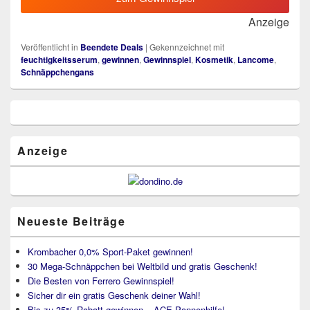
Anzeige
Veröffentlicht in
Beendete Deals
|
Gekennzeichnet mit
feuchtigkeitsserum
,
gewinnen
,
Gewinnspiel
,
Kosmetik
,
Lancome
,
Schnäppchengans
Primärer
Seitenleisten
Widget-
Bereich
Anzeige
Neueste Beiträge
Krombacher 0,0% Sport-Paket gewinnen!
30 Mega-Schnäppchen bei Weltbild und gratis Geschenk!
Die Besten von Ferrero Gewinnspiel!
Sicher dir ein gratis Geschenk deiner Wahl!
Bis zu 35% Rabatt gewinnen – ACE Pannenhilfe!