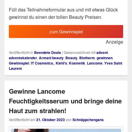
Füll das Teilnahmeformular aus und mit etwas Glück
gewinnst du einen der tollen Beauty Preisen.
zum Gewinnspiel
Anzeige
Veröffentlicht in
Beendete Deals
|
Gekennzeichnet mit
advent
,
adventskalender
,
Armani beauty
,
Beauty
,
Biotherm
,
gewinnen
,
Gewinnspiel
,
IT Cosmetics.
,
Kiehl's
,
Kosmetik
,
Lancome
,
Yves Saint
Laurent
Gewinne Lancome
Feuchtigkeitsserum und bringe deine
Haut zum strahlen!
Veröffentlicht am
21. Oktober 2023
von
Schnäppchengans