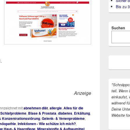
Sicher d
Bis zu 
Suchen
.
*Schnäppc
teil. Wenn 
Anzeige
einkaufst, 
während fü
nzeichnet mit
abnehmen diät
,
allergie
,
Alles für die
Deine Unter
 Schlafprobleme
,
Blase & Prostata
,
diabetes
,
Erkältung
,
Website fo
& Konzentrationsstörung
,
Gelenk- & Venenprobleme
,
öopathie
,
Infektionen - Wie schütze ich mich?
,
he Haut- & Haarpflege
,
Mineralstoffe & Aufbaumittel
,