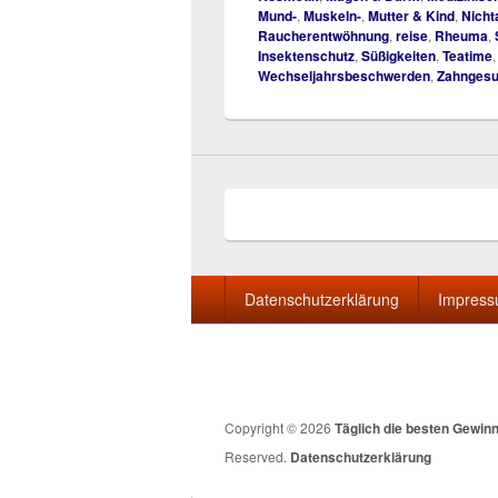
Mund-
,
Muskeln-
,
Mutter & Kind
,
Nicht
Raucherentwöhnung
,
reise
,
Rheuma
,
Insektenschutz
,
Süßigkeiten
,
Teatime
Wechseljahrsbeschwerden
,
Zahngesu
Seitenfuß-
Datenschutzerklärung
Impres
Menü
Copyright © 2026
Täglich die besten Gewin
Reserved.
Datenschutzerklärung