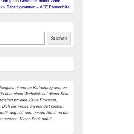
ir ein gratis Geschenk deiner Wahl!
35% Rabatt gewinnen – ACE Pannenhilfe!
Suchen
hengans nimmt an Partnerprogrammen
Du über einen Werbelink auf dieser Seite
erhalten wir eine kleine Provision,
r Dich die Preise unverändert bleiben.
stützung hilft uns, unsere Arbeit an der
rtzusetzen. Vielen Dank dafür!