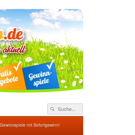
ebote
Search
Suche
for:
 Gewinnspiele mit Sofortgewinn!