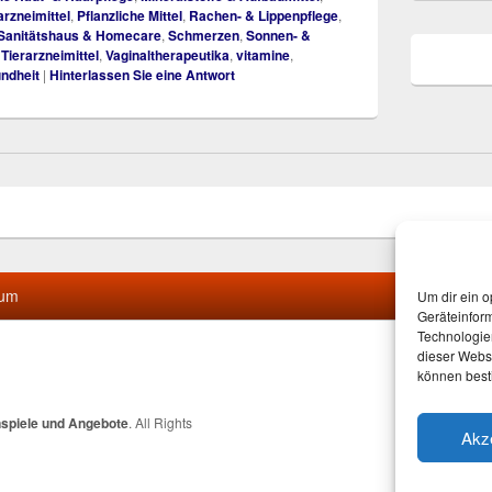
arzneimittel
,
Pflanzliche Mittel
,
Rachen- & Lippenpflege
,
Sanitätshaus & Homecare
,
Schmerzen
,
Sonnen- &
,
Tierarzneimittel
,
Vaginaltherapeutika
,
vitamine
,
ndheit
|
Hinterlassen Sie eine Antwort
sum
Um dir ein o
Geräteinfor
Technologien
dieser Websi
können best
nspiele und Angebote
. All Rights
Akz