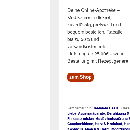
Deine Online-Apotheke –
Medikamente diskret,
zuverlässig, preiswert und
bequem bestellen. Rabatte
bis zu 50% und
versandkostenfreie
Lieferung ab 25,00€ – wenn
Bestellung mit Rezept generell
zum Shop
Veröffentlicht in
Beendete Deals
|
Geken
Liebe
,
Augenpräparate
,
Beruhigung &
Fitnessprodukte
,
Gedächtnisstörung 
Geschenkideen
,
Herz & Kreislauf
,
Hom
Kosmetik
,
Magen & Darm
,
Medizinisc