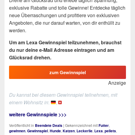
Drehe am Glücksrad und erlebe täglich Spannung,
exklusive Rabatte und tolle Gewinne! Entdecke täglich
neue Überraschungen und profitiere von exklusiven
Angeboten, die nur darauf warten, von dir enthüllt zu
werden.
Um am Lexa Gewinnspiel teilzunehmen, brauchst
du nur deine e-Mail Adresse eintragen und am
Glücksrad drehen.
zum Gewinnspiel
Anzeige
Du kannst bei diesem Gewinnspiel teilnehmen, mit
einem Wohnsitz in
:
,
weitere Gewinnspiele >>>
Veröffentlicht in
Beendete Deals
|
Gekennzeichnet mit
Futter
,
gewinnen
,
Gewinnspiel
,
Hunde
,
Katzen
,
Leckerlie
,
Lexa
,
pellets
,