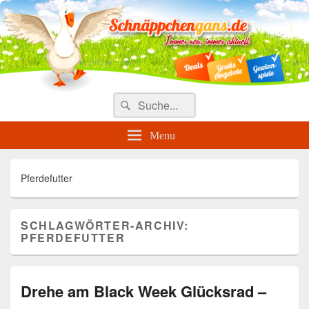
Täglich die besten Gewinnspiele
und Angebote
Search
Suche
for:
Menu
Pferdefutter
SCHLAGWÖRTER-ARCHIV:
PFERDEFUTTER
Drehe am Black Week Glücksrad –