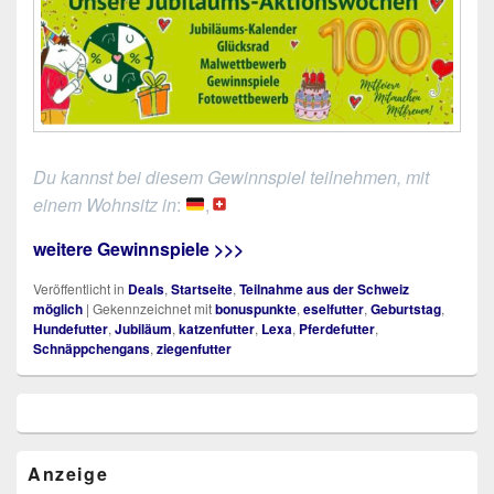
Du kannst bei diesem Gewinnspiel teilnehmen, mit
einem Wohnsitz in
:
,
weitere Gewinnspiele >>>
Veröffentlicht in
Deals
,
Startseite
,
Teilnahme aus der Schweiz
möglich
|
Gekennzeichnet mit
bonuspunkte
,
eselfutter
,
Geburtstag
,
Hundefutter
,
Jubiläum
,
katzenfutter
,
Lexa
,
Pferdefutter
,
Schnäppchengans
,
ziegenfutter
Primärer
Seitenleisten
Widget-
Bereich
Anzeige