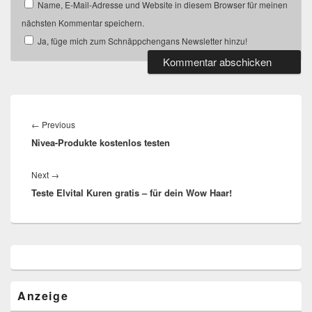
Name, E-Mail-Adresse und Website in diesem Browser für meinen
nächsten Kommentar speichern.
Ja, füge mich zum Schnäppchengans Newsletter hinzu!
Beitragsnavigation
Previous
←
Previous
Nivea-Produkte kostenlos testen
post:
Next
Next
→
Teste Elvital Kuren gratis – für dein Wow Haar!
post:
Primärer
Seitenleisten
Widget-
Bereich
Anzeige