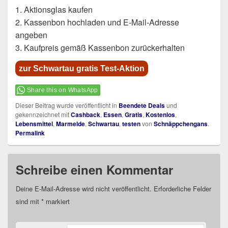
1. Aktionsglas kaufen
2. Kassenbon hochladen und E-Mail-Adresse
angeben
3. Kaufpreis gemäß Kassenbon zurückerhalten
zur Schwartau gratis Test-Aktion
Share this on WhatsApp
Dieser Beitrag wurde veröffentlicht in
Beendete Deals
und
gekennzeichnet mit
Cashback
,
Essen
,
Gratis
,
Kostenlos
,
Lebensmittel
,
Marmelde
,
Schwartau
,
testen
von
Schnäppchengans
.
Permalink
Schreibe einen Kommentar
Deine E-Mail-Adresse wird nicht veröffentlicht.
Erforderliche Felder
sind mit
*
markiert