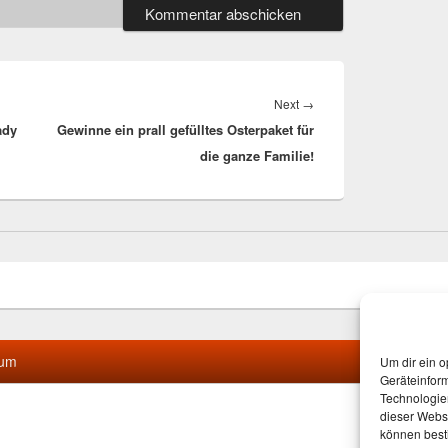
Next
Next
→
ady
Gewinne ein prall gefülltes Osterpaket für
post:
die ganze Familie!
sum
Um dir ein o
Geräteinfor
Technologien
dieser Websi
können best