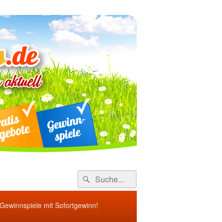
ebote
Search
Suche
for:
 Gewinnspiele mit Sofortgewinn!