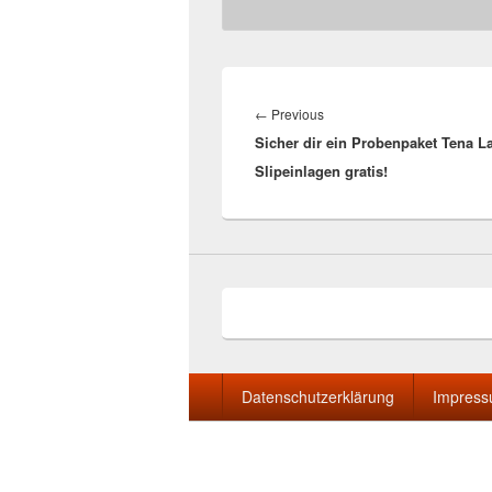
Beitragsnavigation
Previous
←
Previous
Sicher dir ein Probenpaket Tena L
post:
Slipeinlagen gratis!
Seitenfuß-
Datenschutzerklärung
Impres
Menü