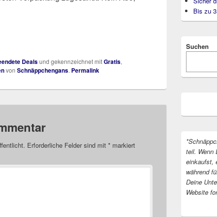
Sicher d
Bis zu 
Suchen
endete Deals
und gekennzeichnet mit
Gratis
,
en
von
Schnäppchengans
.
Permalink
ommentar
*Schnäppc
fentlicht.
Erforderliche Felder sind mit
*
markiert
teil. Wenn 
einkaufst, 
während fü
Deine Unter
Website fo