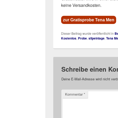
keine Versandkosten.
zur Gratisprobe Tena Men
Dieser Beitrag wurde veröffentlicht in
Be
Kostenlos
,
Probe
,
slipeinlage
,
Tena M
Schreibe einen K
Deine E-Mail-Adresse wird nicht veröf
Kommentar
*