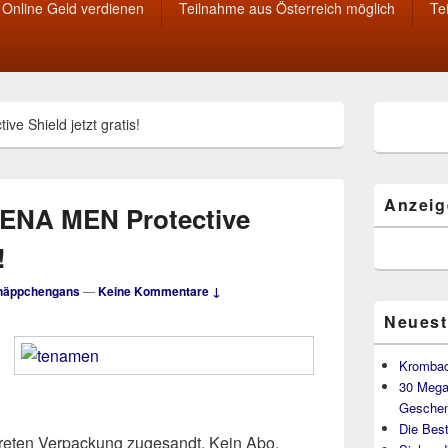
Online Geld verdienen
Teilnahme aus Österreich möglich
Te
Primärer
e Shield jetzt gratis!
Seitenleisten
Widget-
Bereich
Anzeig
TENA MEN Protective
!
näppchengans
—
Keine Kommentare ↓
Neuest
Krombac
30 Mega
Geschen
Die Best
skreten Verpackung zugesandt. Kein Abo,