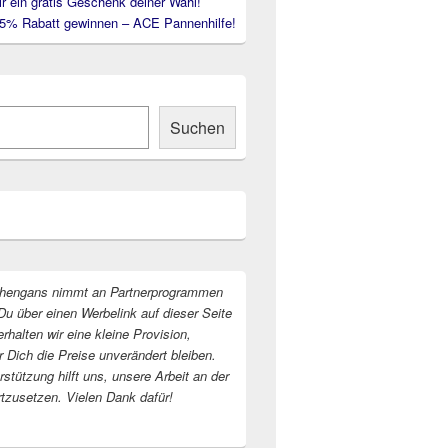
ir ein gratis Geschenk deiner Wahl!
35% Rabatt gewinnen – ACE Pannenhilfe!
Suchen
hengans nimmt an Partnerprogrammen
Du über einen Werbelink auf dieser Seite
erhalten wir eine kleine Provision,
r Dich die Preise unverändert bleiben.
stützung hilft uns, unsere Arbeit an der
rtzusetzen. Vielen Dank dafür!