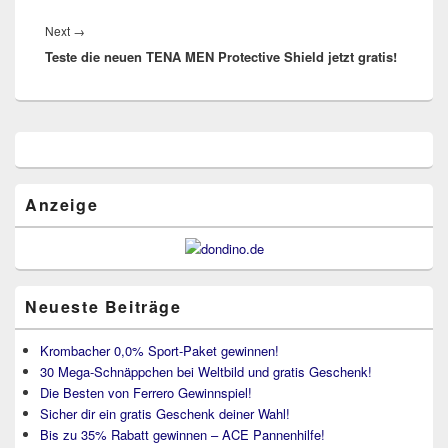
Next
Next
→
Teste die neuen TENA MEN Protective Shield jetzt gratis!
post:
Primärer
Seitenleisten
Widget-
Bereich
Anzeige
Neueste Beiträge
Krombacher 0,0% Sport-Paket gewinnen!
30 Mega-Schnäppchen bei Weltbild und gratis Geschenk!
Die Besten von Ferrero Gewinnspiel!
Sicher dir ein gratis Geschenk deiner Wahl!
Bis zu 35% Rabatt gewinnen – ACE Pannenhilfe!