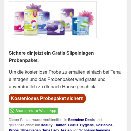
Sichere dir jetzt ein Gratis Slipeinlagen
Probenpaket.
Um die kostenlose Probe zu erhalten einfach bei Tena
eintragen und das Probenpaket wird gratis und
unverbindlich zu dir nach Hause geschickt.
Kostenloses Probepaket sichern
Share this on WhatsApp
Dieser Beitrag wurde veröffentlicht in
Beendete Deals
und
gekennzeichnet mit
Beauty
,
Damen
,
Gratis
,
Hygiene
,
Kostenlos
,
Probe
,
Slipeinlagen
,
Tena Lady
,
testen
von
Schnäppchengans
.