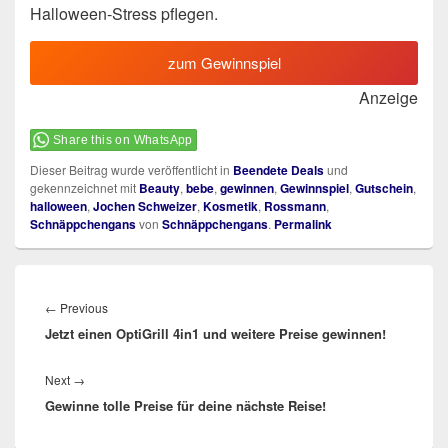
Halloween-Stress pflegen.
zum Gewinnspiel
Anzeige
Share this on WhatsApp
Dieser Beitrag wurde veröffentlicht in
Beendete Deals
und
gekennzeichnet mit
Beauty
,
bebe
,
gewinnen
,
Gewinnspiel
,
Gutschein
,
halloween
,
Jochen Schweizer
,
Kosmetik
,
Rossmann
,
Schnäppchengans
von
Schnäppchengans
.
Permalink
Beitragsnavigation
Previous
←
Previous
Jetzt einen OptiGrill 4in1 und weitere Preise gewinnen!
post:
Next
Next
→
Gewinne tolle Preise für deine nächste Reise!
post: