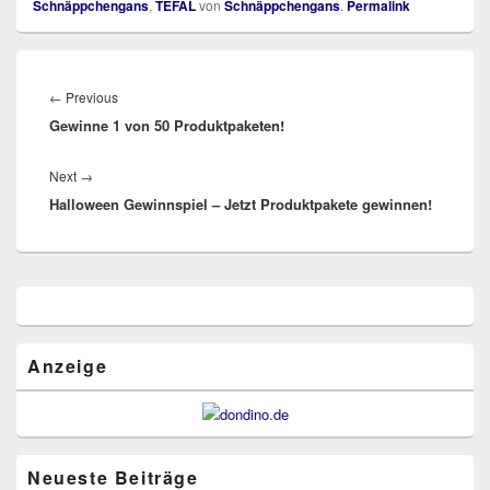
Schnäppchengans
,
TEFAL
von
Schnäppchengans
.
Permalink
Beitragsnavigation
Previous
←
Previous
Gewinne 1 von 50 Produktpaketen!
post:
Next
Next
→
Halloween Gewinnspiel – Jetzt Produktpakete gewinnen!
post:
Primärer
Seitenleisten
Widget-
Bereich
Anzeige
Neueste Beiträge