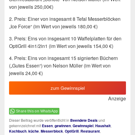
von jeweils 250,00€)
2. Preis: Einer von insgesamt 8 Tefal Messerblöcken
„Ice Force“ (im Wert von jeweils 180,00 €)
3. Preis: Eins von insgesamt 10 Waffelplatten für den
OptiGrill 4in1/2in1 (im Wert von jeweils 154,00 €)
4. Preis: Eins von insgesamt 15 signierten Büchern
(„Gutes Essen“) von Nelson Müller (im Wert von
jeweils 24,00 €)
zum Gewinnspiel
Anzeige
Share this on WhatsApp
Dieser Beitrag wurde veröffentlicht in
Beendete Deals
und
gekennzeichnet mit
Essen
,
gewinnen
,
Gewinnspiel
,
Haushalt
,
Kochbuch
,
küche
,
Messerblock
,
OptiGrill
,
Restaurant
,