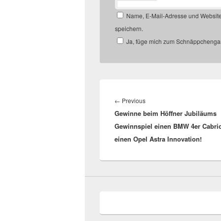
Name, E-Mail-Adresse und Website
speichern.
Ja, füge mich zum Schnäppchengan
Beitragsnavigation
Previous
←
Previous
Gewinne beim Höffner Jubiläums
post:
Gewinnspiel einen BMW 4er Cabri
einen Opel Astra Innovation!