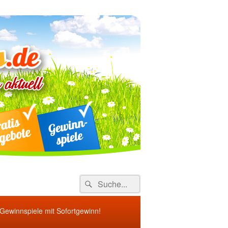
ebote
Search
Suche
for:
 Gewinnspiele mit Sofortgewinn!