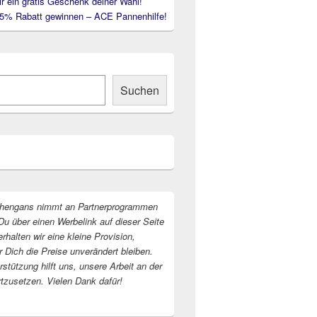
ir ein gratis Geschenk deiner Wahl!
35% Rabatt gewinnen – ACE Pannenhilfe!
Suchen
hengans nimmt an Partnerprogrammen
Du über einen Werbelink auf dieser Seite
erhalten wir eine kleine Provision,
r Dich die Preise unverändert bleiben.
stützung hilft uns, unsere Arbeit an der
rtzusetzen. Vielen Dank dafür!