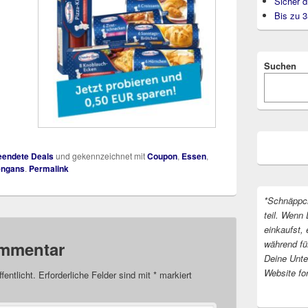
Sicher d
Bis zu 
Suchen
endete Deals
und gekennzeichnet mit
Coupon
,
Essen
,
engans
.
Permalink
*Schnäppc
teil. Wenn 
einkaufst, 
während fü
ommentar
Deine Unter
Website fo
fentlicht.
Erforderliche Felder sind mit
*
markiert