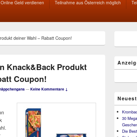
Online Geld verdienen
Teilnahme aus Österreich möglich
Te
Primärer
rodukt deiner Wahl – Rabatt Coupon!
Seitenleisten
Widget-
Bereich
Anzeig
ein Knack&Back Produkt
batt Coupon!
näppchengans
—
Keine Kommentare ↓
Neuest
on
Krombac
30 Mega
k
Geschen
hl.
Die Best
r